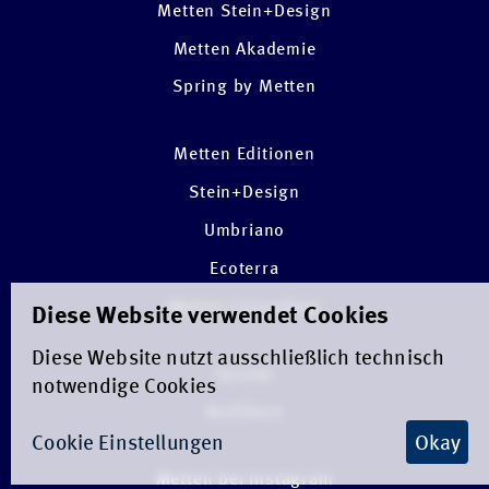
Metten Stein+Design
Metten Akademie
Spring by Metten
Metten Editionen
Stein+Design
Umbriano
Ecoterra
Metten Consulting
Diese Website verwendet Cookies
Diese Website nutzt ausschließlich technisch
Tarotec
notwendige Cookies
Architura
Cookie Einstellungen
Okay
Metten bei Instagram