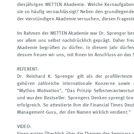
diesjährigen METTEN Akademie. Welche Kernaufgaben
sie so häufig vernachlässigt? Neben den grundlegen
der vierstündigen Akademie versuchen, diesen Frages
Im Rahmen der METTEN Akademie war Dr. Sprenger berei
vor allem uns selbst nachdrücklich geprägt. Daher fr
Akademie begrüßen zu dürfen. In diesem Jahr dürfen 
dessen freuen wir uns, mit Ihnen im Anschluss an das 
REFERENT:
Dr. Reinhard K. Sprenger gilt als der profilierte
gehören zahlreiche internationale Konzerne sowie
"Mythos Motivation", "Das Prinzip Selbstverantwort
und wurden Bestseller. Sprengers Denken sprengt Gre
erfolgreich. So attestierte ihm die Financial Times De
Management-Guru, der den Namen wirklich verdient."
VIDEO:
Einen ersten Überblick über die Themen des Seminars gi