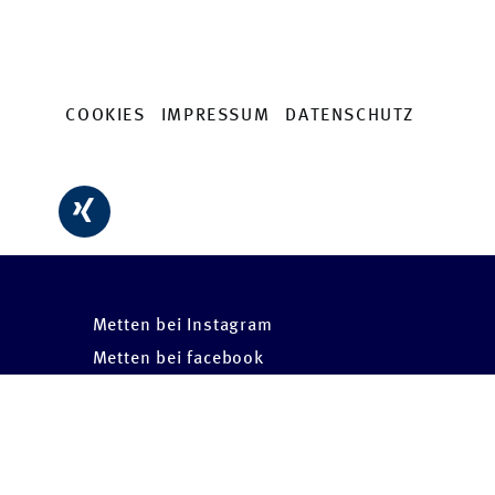
COOKIES
IMPRESSUM
DATENSCHUTZ
Metten bei Instagram
Metten bei facebook
Metten bei LinkedIn
Metten WhatsApp Channel
Metten bei youtube
Metten bei Pinterest