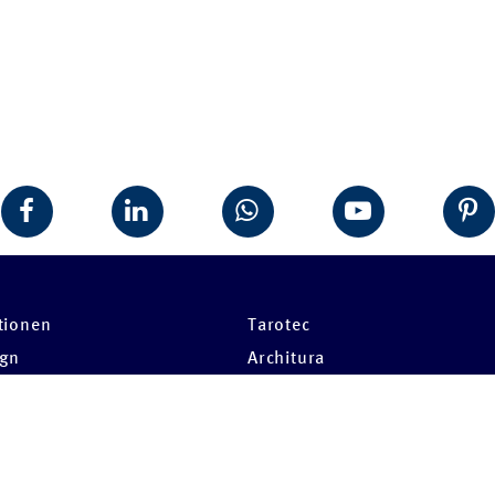
tionen
Tarotec
ign
Architura
sulting