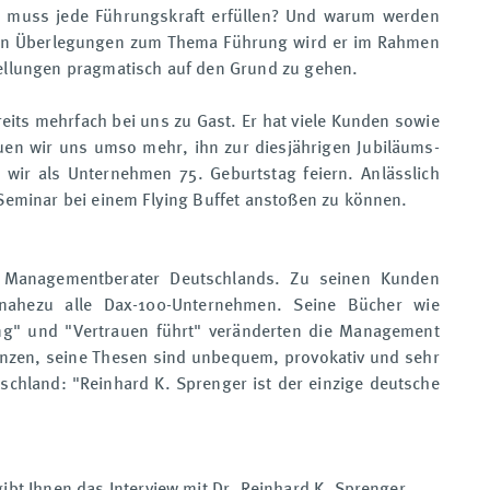
 muss jede Führungskraft erfüllen? Und warum werden
den Überlegungen zum Thema Führung wird er im Rahmen
tellungen pragmatisch auf den Grund zu gehen.
ts mehrfach bei uns zu Gast. Er hat viele Kunden sowie
euen wir uns umso mehr, ihn zur diesjährigen Jubiläums-
wir als Unternehmen 75. Geburtstag feiern. Anlässlich
Seminar bei einem Flying Buffet anstoßen zu können.
ste Managementberater Deutschlands. Zu seinen Kunden
 nahezu alle Dax-100-Unternehmen. Seine Bücher wie
ung" und "Vertrauen führt" veränderten die Management
nzen, seine Thesen sind unbequem, provokativ und sehr
utschland: "Reinhard K. Sprenger ist der einzige deutsche
bt Ihnen das Interview mit Dr. Reinhard K. Sprenger.